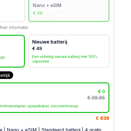
Nano + eSIM
€ 49
eer informatie
Nieuwe batterij
€ 49
Een volledig nieuwe batterij met 100%
age
capaciteit
ekijk
€ 0
€ 39.95
ichtnetadapter, oplaadkabel, siliconenhoesje
€ 638
w
|
Nano + eSIM
|
Standaard batterij
| 4 gratis