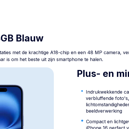
8GB Blauw
taties met de krachtige A18-chip en een 48 MP camera, ver
ar is om het beste uit zijn smartphone te halen.
Plus- en m
Indrukwekkende c
verbluffende foto's,
lichtomstandighede
beeldverwerking
Compact en lichtgew
iPhone 16 perfect 