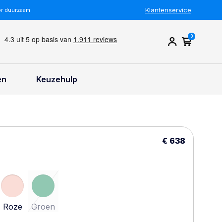
Klantenservice
or duurzaam
0
en
Keuzehulp
€ 638
Roze
Groen