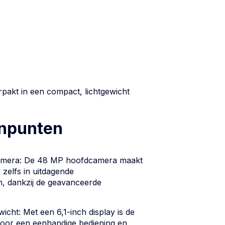
pakt in een compact, lichtgewicht
inpunten
amera: De 48 MP hoofdcamera maakt
 zelfs in uitdagende
n, dankzij de geavanceerde
icht: Met een 6,1-inch display is de
voor een eenhandige bediening en