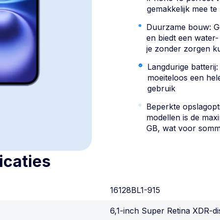
gemakkelijk mee t
Duurzame bouw: Ge
en biedt een water-
je zonder zorgen k
Langdurige batterij:
moeiteloos een hele
gebruik
Beperkte opslagopti
modellen is de maxi
GB, wat voor sommig
icaties
16128BL1-915
6,1-inch Super Retina XDR-di