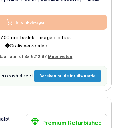
In winkelwagen
7.00 uur besteld, morgen in huis
Gratis verzonden
taal later of 3x
€212,67
Meer weten
n en cash direct
Bereken nu de inruilwaarde
alist
Premium Refurbished