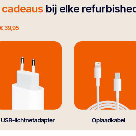
4 cadeaus
bij elke refurbishe
€ 39,95
USB-lichtnetadapter
Oplaadkabel