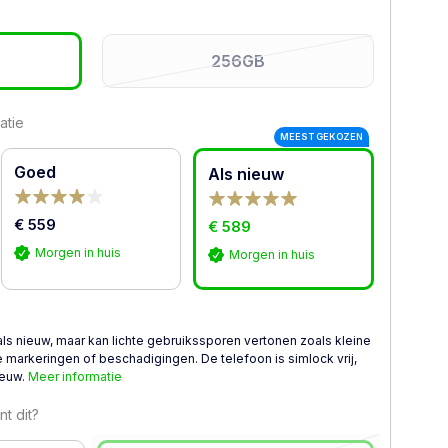
256GB
atie
MEEST GEKOZEN
Goed
Als nieuw
€ 559
€ 589
Morgen in huis
Morgen in huis
als nieuw, maar kan lichte gebruikssporen vertonen zoals kleine
 markeringen of beschadigingen. De telefoon is simlock vrij,
ieuw.
Meer informatie
t dit?