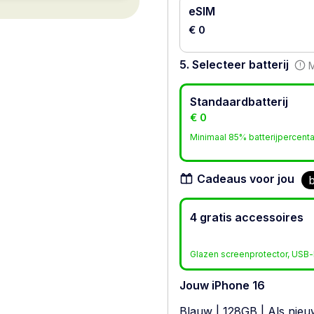
eSIM
€ 0
5. Selecteer batterij
M
Standaardbatterij
€ 0
Minimaal 85% batterijpercent
Cadeaus voor jou
b
4 gratis accessoires
Glazen screenprotector, USB-l
Jouw iPhone 16
Blauw
|
128GB
|
Als nieu