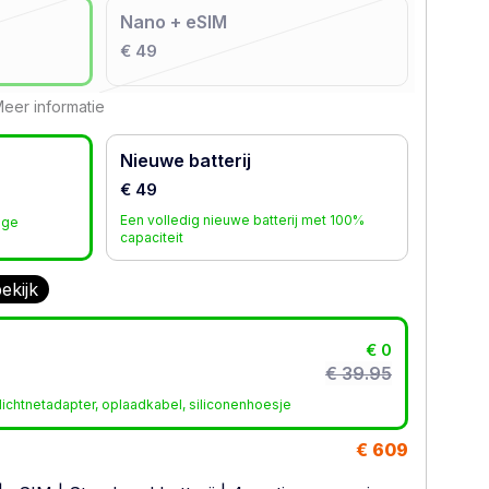
Nano + eSIM
€ 49
eer informatie
Nieuwe batterij
€ 49
Een volledig nieuwe batterij met 100%
age
capaciteit
ekijk
€ 0
€ 39.95
ichtnetadapter, oplaadkabel, siliconenhoesje
€ 609