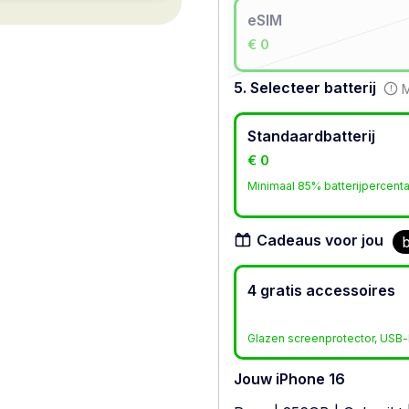
eSIM
€ 0
5. Selecteer batterij
M
Standaardbatterij
€ 0
Minimaal 85% batterijpercent
Cadeaus voor jou
b
4 gratis accessoires
Glazen screenprotector, USB-l
Jouw iPhone 16