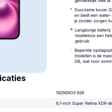
gemakkelijk mee t
Duurzame bouw: Ge
en biedt een water-
je zonder zorgen k
Langdurige batterij:
moeiteloos een hele
gebruik
Beperkte opslagopti
modellen is de maxi
GB, wat voor sommig
icaties
16256RO3-926
6,1-inch Super Retina XDR-di