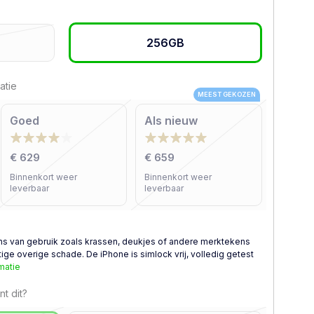
256GB
atie
MEEST GEKOZEN
Goed
Als nieuw
€ 629
€ 659
Binnenkort weer
Binnenkort weer
leverbaar
leverbaar
ns van gebruik zoals krassen, deukjes of andere merktekens
ge overige schade. De iPhone is simlock vrij, volledig getest
matie
t dit?