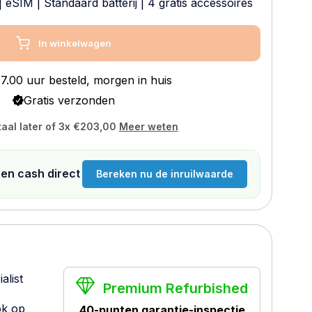
|
eSIM
|
Standaard batterij
| 4 gratis accessoires
In winkelwagen
7.00 uur besteld, morgen in huis
Gratis verzonden
aal later of 3x
€203,00
Meer weten
n en cash direct
Bereken nu de inruilwaarde
alist
Premium Refurbished
ok op
40-punten garantie-inspectie