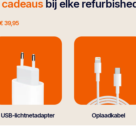
4 cadeaus
bij elke refurbishe
€ 39,95
USB-lichtnetadapter
Oplaadkabel