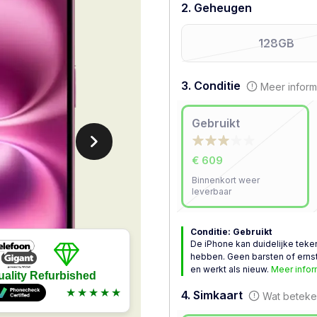
2. Geheugen
128GB
3. Conditie
Meer inform
Gebruikt
€ 609
Binnenkort weer
leverbaar
Conditie: Gebruikt
De iPhone kan duidelijke teke
hebben. Geen barsten of ernsti
en werkt als nieuw.
Meer infor
uality Refurbished
★★★★★
4. Simkaart
Wat beteken