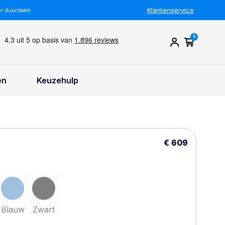
Klantenservice
or duurzaam
0
en
Keuzehulp
€ 609
Blauw
Zwart