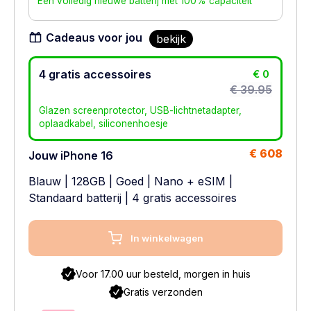
Een volledig nieuwe batterij met 100% capaciteit
Cadeaus voor jou
bekijk
4 gratis accessoires
€ 0
€ 39.95
Glazen screenprotector, USB-lichtnetadapter,
oplaadkabel, siliconenhoesje
€ 608
Jouw iPhone 16
Blauw
|
128GB
|
Goed
|
Nano + eSIM
|
Standaard batterij
| 4 gratis accessoires
In winkelwagen
Voor 17.00 uur besteld, morgen in huis
Gratis verzonden