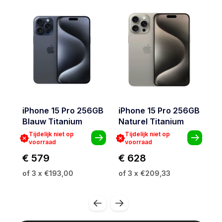
iPhone 15 Pro 256GB
iPhone 15 Pro 256GB
i
Blauw Titanium
Naturel Titanium
W
Tijdelijk niet op
Tijdelijk niet op
voorraad
voorraad
€ 579
€ 628
€
of 3 x €193,00
of 3 x €209,33
of