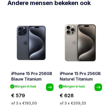
Andere mensen bekeken ook
iPhone 15 Pro 256GB
iPhone 15 Pro 256GB
i
Blauw Titanium
Naturel Titanium
W
Morgen in huis
Morgen in huis
€ 579
€ 628
€
of 3 x €193,00
of 3 x €209,33
of