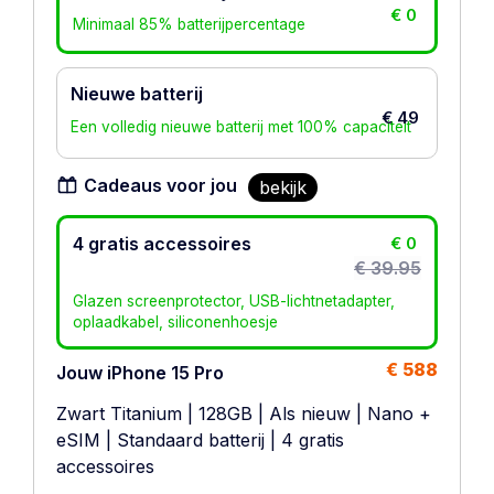
€ 0
Minimaal 85% batterijpercentage
Nieuwe batterij
€ 49
Een volledig nieuwe batterij met 100% capaciteit
Cadeaus voor jou
bekijk
4 gratis accessoires
€ 0
€ 39.95
Glazen screenprotector, USB-lichtnetadapter,
oplaadkabel, siliconenhoesje
€ 588
Jouw iPhone 15 Pro
Zwart Titanium
|
128GB
|
Als nieuw
|
Nano +
eSIM
|
Standaard batterij
| 4 gratis
accessoires