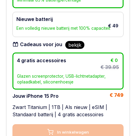
Minimaal 85% batterijpercentage
Nieuwe batterij
€ 49
Een volledig nieuwe batterij met 100% capaciteit
Cadeaus voor jou
bekijk
4 gratis accessoires
€ 0
€ 39.95
Glazen screenprotector, USB-lichtnetadapter,
oplaadkabel, siliconenhoesje
€ 749
Jouw iPhone 15 Pro
Zwart Titanium
|
1TB
|
Als nieuw
|
eSIM
|
Standaard batterij
| 4 gratis accessoires
In winkelwagen