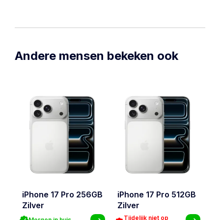
Andere mensen bekeken ook
iPhone 17 Pro 256GB
iPhone 17 Pro 512GB
i
Zilver
Zilver
Zi
Tijdelijk niet op
Morgen in huis