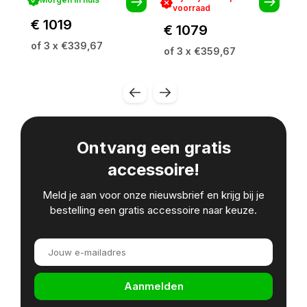
voorraad
€ 1019
€ 1079
€
of 3 x €339,67
of 3 x €359,67
of
Ontvang een gratis
accessoire!
Meld je aan voor onze nieuwsbrief en krijg bij je
bestelling een gratis accessoire naar keuze.
Aanmelden