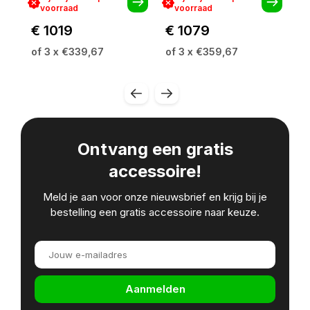
voorraad
voorraad
€ 1019
€ 1079
€
of 3 x €339,67
of 3 x €359,67
of
Ontvang een gratis
accessoire!
Meld je aan voor onze nieuwsbrief en krijg bij je
bestelling een gratis accessoire naar keuze.
Aanmelden