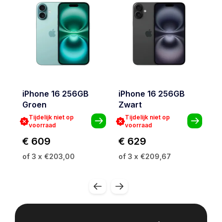
iPhone 16 256GB
iPhone 16 256GB
i
Groen
Zwart
Tijdelijk niet op
Tijdelijk niet op
voorraad
voorraad
€
€ 609
€ 629
of
of 3 x €203,00
of 3 x €209,67