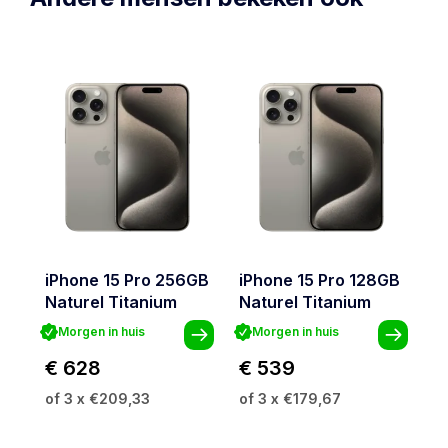
iPhone 15 Pro 256GB
iPhone 15 Pro 128GB
i
Naturel Titanium
Naturel Titanium
Z
Morgen in huis
Morgen in huis
€ 628
€ 539
€
of 3 x €209,33
of 3 x €179,67
o