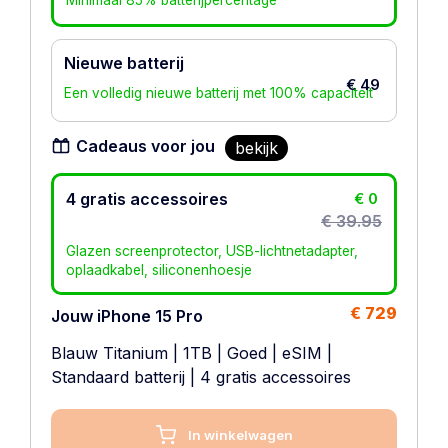
Minimaal 85% batterijpercentage
Nieuwe batterij
€ 49
Een volledig nieuwe batterij met 100% capaciteit
Cadeaus voor jou
bekijk
4 gratis accessoires
€ 0
€ 39.95
Glazen screenprotector, USB-lichtnetadapter,
oplaadkabel, siliconenhoesje
€ 729
Jouw iPhone 15 Pro
Blauw Titanium
|
1TB
|
Goed
|
eSIM
|
Standaard batterij
| 4 gratis accessoires
In winkelwagen