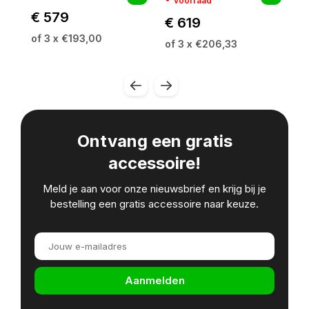
voorraad
€ 579
€
€ 619
of 3 x €193,00
of
of 3 x €206,33
Ontvang een gratis
accessoire!
Meld je aan voor onze nieuwsbrief en krijg bij je
bestelling een gratis accessoire naar keuze.
Aanmelden