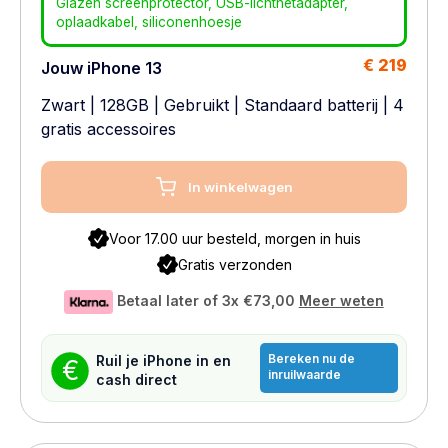
Glazen screenprotector, USB-lichtnetadapter,
oplaadkabel, siliconenhoesje
€ 219
Jouw iPhone 13
Zwart
|
128GB
|
Gebruikt
|
Standaard batterij
| 4
gratis accessoires
In winkelwagen
Voor 17.00 uur besteld, morgen in huis
Gratis verzonden
Betaal later of 3x
€73,00
Meer weten
Bereken nu de
Ruil je iPhone in en
€
inruilwaarde
cash direct