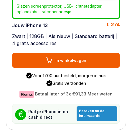
Glazen screenprotector, USB-lichtnetadapter,
oplaadkabel, siliconenhoesje
€ 274
Jouw iPhone 13
Zwart
|
128GB
|
Als nieuw
|
Standaard batterij
|
4 gratis accessoires
In winkelwagen
Voor 17.00 uur besteld, morgen in huis
Gratis verzonden
Betaal later of 3x
€91,33
Meer weten
Bereken nu de
Ruil je iPhone in en
€
inruilwaarde
cash direct