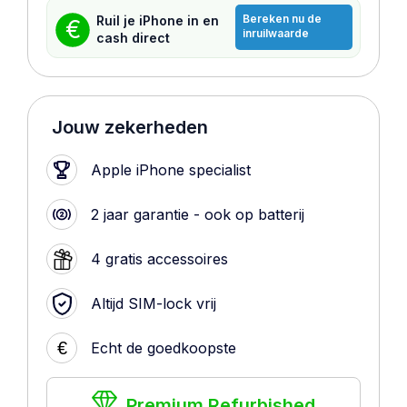
Bereken nu de
Ruil je iPhone in en
€
inruilwaarde
cash direct
Jouw zekerheden
Apple iPhone specialist
2 jaar garantie - ook op batterij
4 gratis accessoires
Altijd SIM-lock vrij
€
Echt de goedkoopste
Premium Refurbished