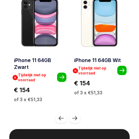
iPhone 11 64GB
iPhone 11 64GB Wit
i
Zwart
G
Tijdelijk niet op
voorraad
Tijdelijk niet op
voorraad
€ 154
€ 154
€
of 3 x €51,33
of 3 x €51,33
of