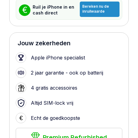
Bereken nu de
Ruil je iPhone in en
€
inruilwaarde
cash direct
Jouw zekerheden
Apple iPhone specialist
2 jaar garantie - ook op batterij
4 gratis accessoires
Altijd SIM-lock vrij
€
Echt de goedkoopste
Premium Refurbished