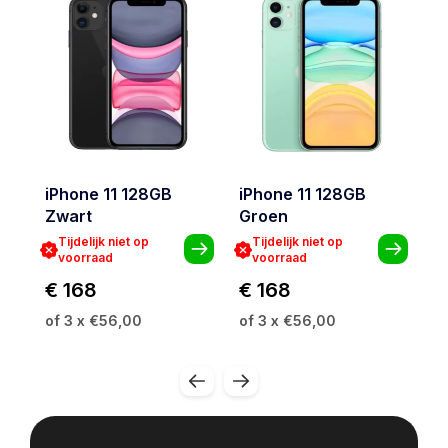
iPhone 11 128GB
iPhone 11 128GB
i
Zwart
Groen
R
Tijdelijk niet op
Tijdelijk niet op
voorraad
voorraad
€ 168
€ 168
€
of 3 x €56,00
of 3 x €56,00
of