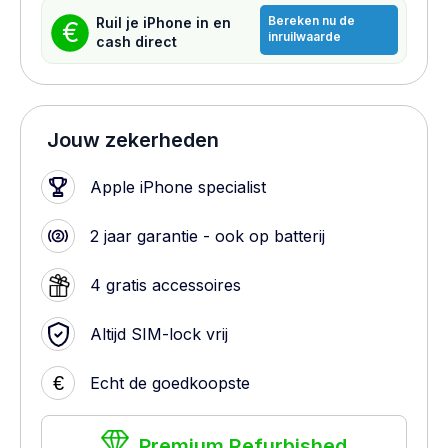
Bereken nu de
Ruil je iPhone in en
€
inruilwaarde
cash direct
Jouw zekerheden
Apple iPhone specialist
2 jaar garantie - ook op batterij
4 gratis accessoires
Altijd SIM-lock vrij
€
Echt de goedkoopste
Premium Refurbished