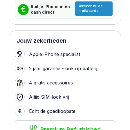
Bereken nu de
Ruil je iPhone in en
€
inruilwaarde
cash direct
Jouw zekerheden
Apple iPhone specialist
2 jaar garantie - ook op batterij
4 gratis accessoires
Altijd SIM-lock vrij
€
Echt de goedkoopste
Premium Refurbished