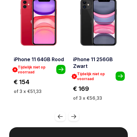
iPhone 11 64GB Rood
iPhone 11 256GB
i
Zwart
G
Tijdelijk niet op
voorraad
Tijdelijk niet op
voorraad
€ 154
€ 169
€
of 3 x €51,33
of 3 x €56,33
of