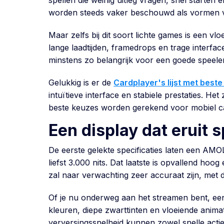
spellen die weinig uitleg vragen, snel starten
worden steeds vaker beschouwd als vormen 
Maar zelfs bij dit soort lichte games is een v
lange laadtijden, framedrops en trage interfa
minstens zo belangrijk voor een goede speele
Gelukkig is er de
Cardplayer's lijst met best
intuïtieve interface en stabiele prestaties. He
beste keuzes worden gerekend voor mobiel c
Een display dat eruit s
De eerste gelekte specificaties laten een AM
liefst 3.000 nits. Dat laatste is opvallend hoo
zal naar verwachting zeer accuraat zijn, met d
Of je nu onderweg aan het streamen bent, een 
kleuren, diepe zwarttinten en vloeiende anima
verversingssnelheid kunnen zowel snelle acti