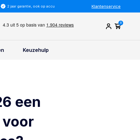
Klantenservice
2 jaar garantie, ook op accu
0
en
Keuzehulp
26 een
 voor