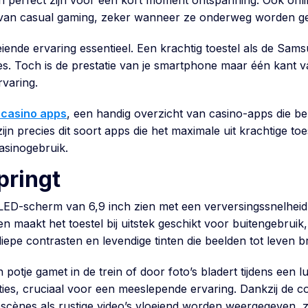
 en perfect zijn voor een kort moment ontspanning. Ook onli
van casual gaming, zeker wanneer ze onderweg worden ge
loeiende ervaring essentieel. Een krachtig toestel als de S
ces. Toch is de prestatie van je smartphone maar één kant v
rvaring.
e casino apps
, een handig overzicht van casino-apps die be
t zijn precies dit soort apps die het maximale uit krachtige t
asinogebruik.
pringt
OLED-scherm van 6,9 inch zien met een verversingssnelhei
g en maakt het toestel bij uitstek geschikt voor buitengebrui
iepe contrasten en levendige tinten die beelden tot leven 
potje gamet in de trein of door foto’s bladert tijdens een
ties, cruciaal voor een meeslepende ervaring. Dankzij de c
escènes als rustige video’s vloeiend worden weergegeven, z