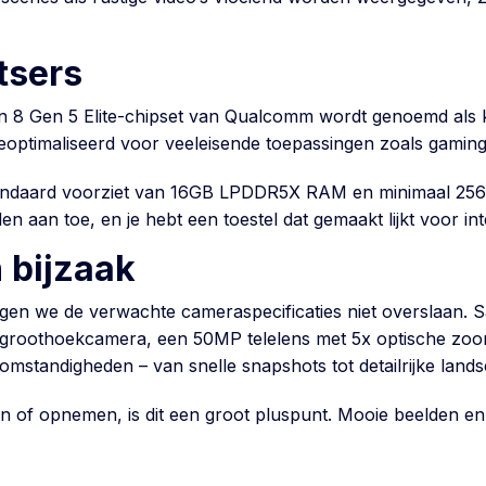
tsers
n 8 Gen 5 Elite-chipset van Qualcomm wordt genoemd als
geoptimaliseerd voor veeleisende toepassingen zoals gaming
standaard voorziet van 16GB LPDDR5X RAM en minimaal 256
 aan toe, en je hebt een toestel dat gemaakt lijkt voor int
 bijzaak
mogen we de verwachte cameraspecificaties niet overslaan. 
roothoekcamera, een 50MP telelens met 5x optische zoom 
chtomstandigheden – van snelle snapshots tot detailrijke lan
of opnemen, is dit een groot pluspunt. Mooie beelden en g