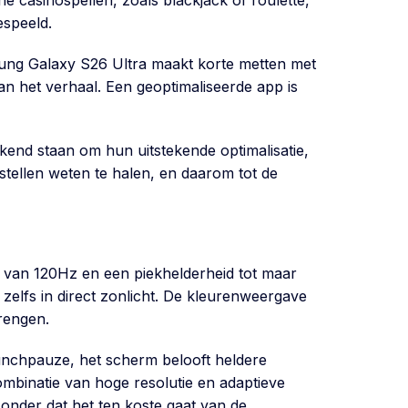
ne casinospellen, zoals blackjack of roulette,
speeld.
amsung Galaxy S26 Ultra maakt korte metten met
an het verhaal. Een geoptimaliseerde app is
kend staan om hun uitstekende optimalisatie,
oestellen weten te halen, en daarom tot de
d van 120Hz en een piekhelderheid tot maar
k, zelfs in direct zonlicht. De kleurenweergave
brengen.
 lunchpauze, het scherm belooft heldere
ombinatie van hoge resolutie en adaptieve
onder dat het ten koste gaat van de