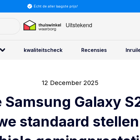
Écht de aller laagste prijs!
kwaliteitscheck
Recensies
Inruil
12 December 2025
e Samsung Galaxy S
we standaard stellen