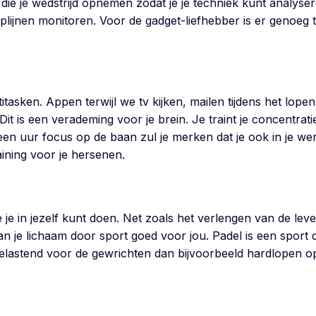
die je wedstrijd opnemen zodat je je techniek kunt analyse
oplijnen monitoren. Voor de gadget-liefhebber is er genoeg
itasken. Appen terwijl we tv kijken, mailen tijdens het lope
. Dit is een verademing voor je brein. Je traint je concentr
en uur focus op de baan zul je merken dat je ook in je wer
aining voor je hersenen.
je in jezelf kunt doen. Net zoals het verlengen van de lev
 je lichaam door sport goed voor jou. Padel is een sport die
 belastend voor de gewrichten dan bijvoorbeeld hardlopen op