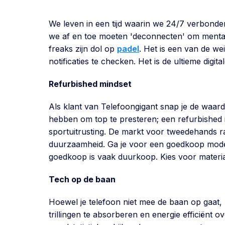
We leven in een tijd waarin we 24/7 verbonde
we af en toe moeten 'deconnecten' om mentaal
freaks zijn dol op
padel
. Het is een van de we
notificaties te checken. Het is de ultieme digit
Refurbished mindset
Als klant van Telefoongigant snap je de waarde
hebben om top te presteren; een refurbished i
sportuitrusting. De markt voor tweedehands r
duurzaamheid. Ga je voor een goedkoop model da
goedkoop is vaak duurkoop. Kies voor materia
Tech op de baan
Hoewel je telefoon niet mee de baan op gaat, z
trillingen te absorberen en energie efficiënt 