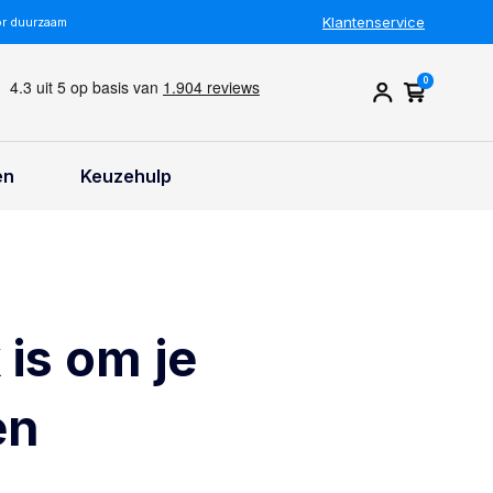
Klantenservice
or duurzaam
0
en
Keuzehulp
is om je
en