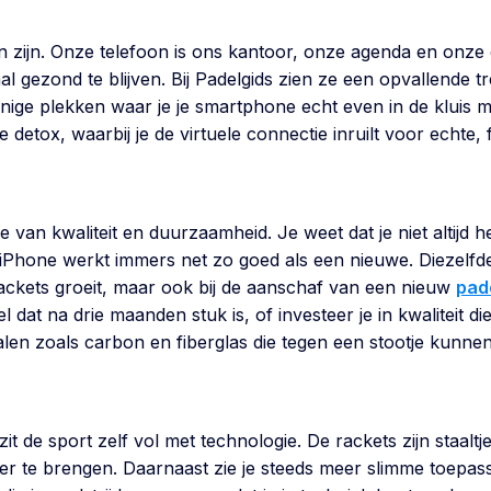
n zijn. Onze telefoon is ons kantoor, onze agenda en onze 
 gezond te blijven. Bij Padelgids zien ze een opvallende t
inige plekken waar je je smartphone echt even in de kluis m
ale detox, waarbij je de virtuele connectie inruilt voor echte
 van kwaliteit en duurzaamheid. Je weet dat je niet altijd h
Phone werkt immers net zo goed als een nieuwe. Diezelfde 
ackets groeit, maar ook bij de aanschaf van een nieuw
pad
t na drie maanden stuk is, of investeer je in kwaliteit die 
len zoals carbon en fiberglas die tegen een stootje kunnen
it de sport zelf vol met technologie. De rackets zijn staa
over te brengen. Daarnaast zie je steeds meer slimme toepas