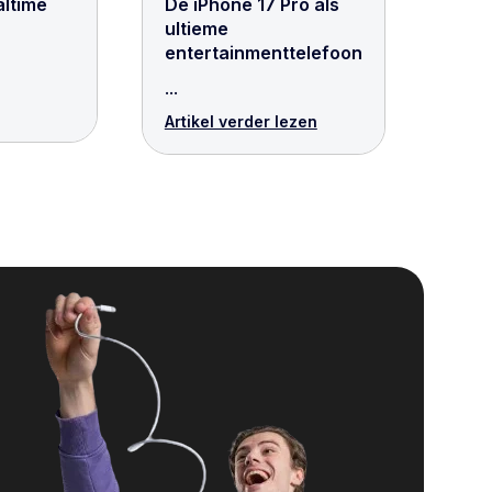
altime
De iPhone 17 Pro als
ultieme
entertainmenttelefoon
...
Artikel verder lezen