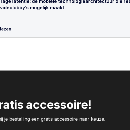
lage latentie: de mobiele technologiearchitectuur die re
 videolobby’s mogelijk maakt
 lezen
atis accessoire!
j je bestelling een gratis accessoire naar keuze.