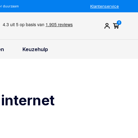
Klantenservice
or duurzaam
0
en
Keuzehulp
internet