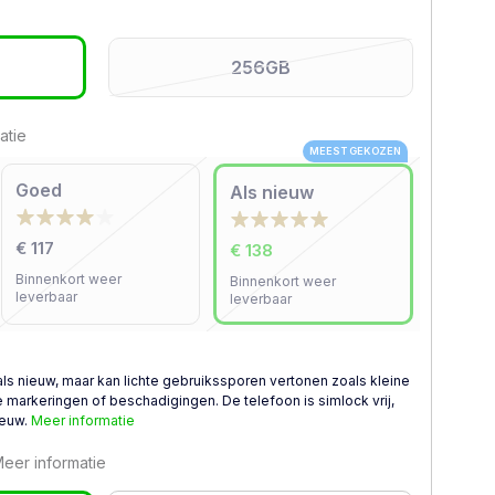
256GB
atie
MEEST GEKOZEN
Goed
Als nieuw
€ 117
€ 138
Binnenkort weer
Binnenkort weer
leverbaar
leverbaar
als nieuw, maar kan lichte gebruikssporen vertonen zoals kleine
 markeringen of beschadigingen. De telefoon is simlock vrij,
ieuw.
Meer informatie
eer informatie