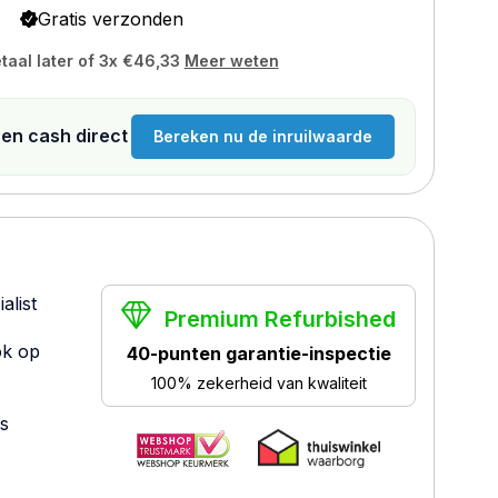
Gratis verzonden
taal later of 3x
€46,33
Meer weten
n en cash direct
Bereken nu de inruilwaarde
alist
Premium Refurbished
ok op
40-punten garantie-inspectie
100% zekerheid van kwaliteit
es