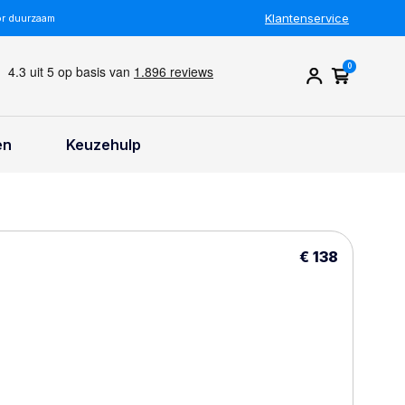
Klantenservice
or duurzaam
0
en
Keuzehulp
€ 138