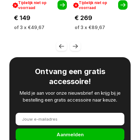
Tijdelijk niet op
Tijdelijk niet op
voorraad
voorraad
€ 149
€ 269
€
of 3 x €49,67
of 3 x €89,67
of
Ontvang een gratis
accessoire!
Meld je aan voor onze nieuwsbrief en krijg bij je
bestelling een gratis accessoire naar keuze.
Aanmelden