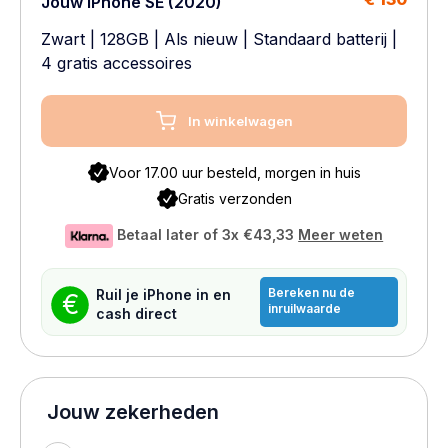
Jouw iPhone SE (2020)
Zwart
|
128GB
|
Als nieuw
|
Standaard batterij
|
4 gratis accessoires
In winkelwagen
Voor 17.00 uur besteld, morgen in huis
Gratis verzonden
Betaal later of 3x
€43,33
Meer weten
Bereken nu de
Ruil je iPhone in en
€
inruilwaarde
cash direct
Jouw zekerheden