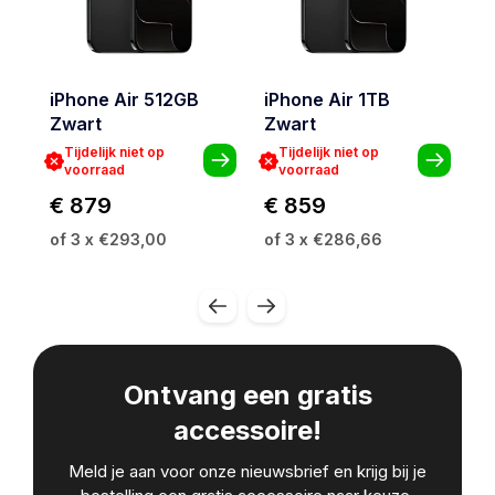
iPhone Air 512GB
iPhone Air 1TB
i
Zwart
Zwart
W
Tijdelijk niet op
Tijdelijk niet op
voorraad
voorraad
€ 879
€ 859
€
of 3 x €293,00
of 3 x €286,66
o
Ontvang een gratis
accessoire!
Meld je aan voor onze nieuwsbrief en krijg bij je