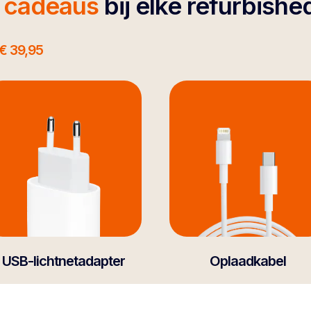
4 cadeaus
bij elke refurbishe
€ 39,95
USB-lichtnetadapter
Oplaadkabel