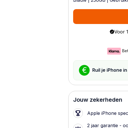
Blauw
|
256GB
|
Gebruik
Voor 1
Be
€
Ruil je iPhone i
Jouw zekerheden
Apple iPhone speci
2 jaar garantie - o