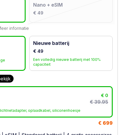
Nano + eSIM
€ 49
eer informatie
Nieuwe batterij
€ 49
Een volledig nieuwe batterij met 100%
age
capaciteit
ekijk
€ 0
€ 39.95
ichtnetadapter, oplaadkabel, siliconenhoesje
€ 699