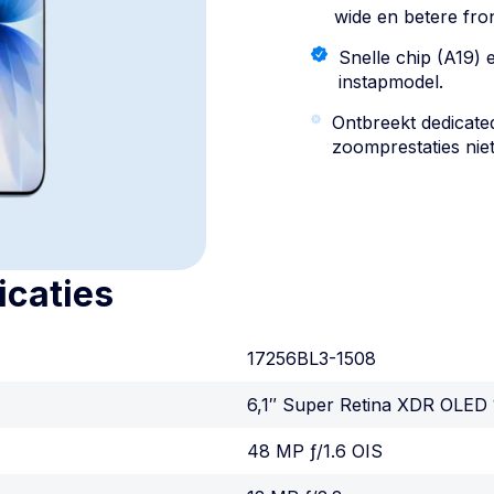
wide en betere fro
Snelle chip (A19) 
instapmodel.
Ontbreekt dedicate
zoomprestaties nie
icaties
17256BL3-1508
6,1″ Super Retina XDR OLED
48 MP ƒ/1.6 OIS