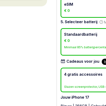
eSIM
€ 0
5. Selecteer batterij
M
Standaardbatterij
€ 0
Minimaal 85% batterijpercent
Cadeaus voor jou
b
4 gratis accessoires
Glazen screenprotector, USB-l
Jouw iPhone 17