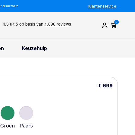
Klantenservice
or duurzaam
0
en
Keuzehulp
€ 699
Groen
Paars