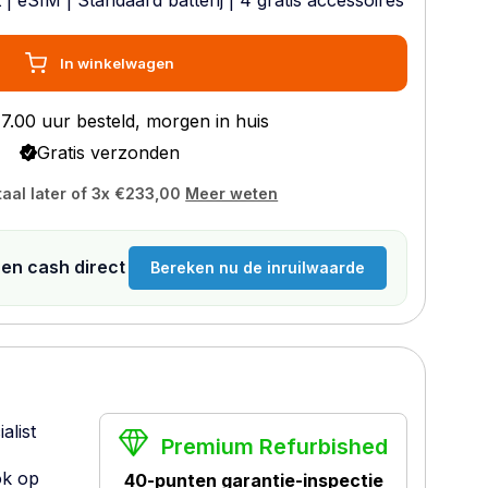
t
|
eSIM
|
Standaard batterij
| 4 gratis accessoires
In winkelwagen
7.00 uur besteld, morgen in huis
Gratis verzonden
taal later of 3x
€233,00
Meer weten
n en cash direct
Bereken nu de inruilwaarde
alist
Premium Refurbished
ok op
40-punten garantie-inspectie