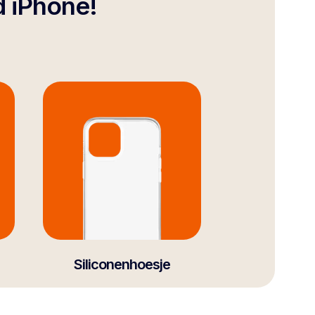
d iPhone!
Siliconenhoesje