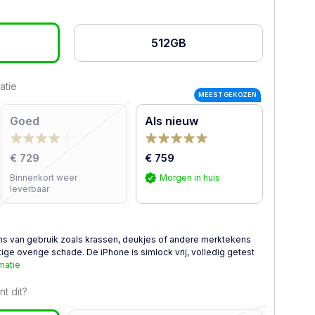
512GB
atie
MEEST GEKOZEN
Goed
Als nieuw
€ 729
€ 759
Binnenkort weer
Morgen in huis
leverbaar
ns van gebruik zoals krassen, deukjes of andere merktekens
ge overige schade. De iPhone is simlock vrij, volledig getest
matie
t dit?