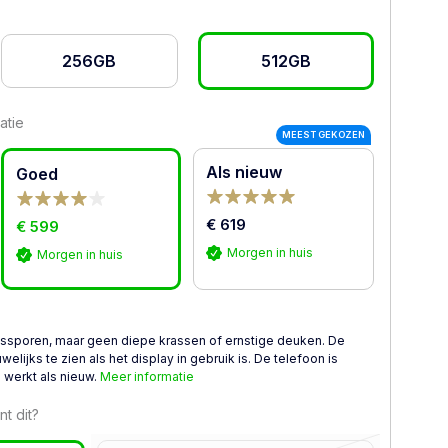
256GB
512GB
atie
MEEST GEKOZEN
Als nieuw
Goed
€ 619
€ 599
Morgen in huis
Morgen in huis
kssporen, maar geen diepe krassen of ernstige deuken. De
welijks te zien als het display in gebruik is. De telefoon is
n werkt als nieuw.
Meer informatie
t dit?