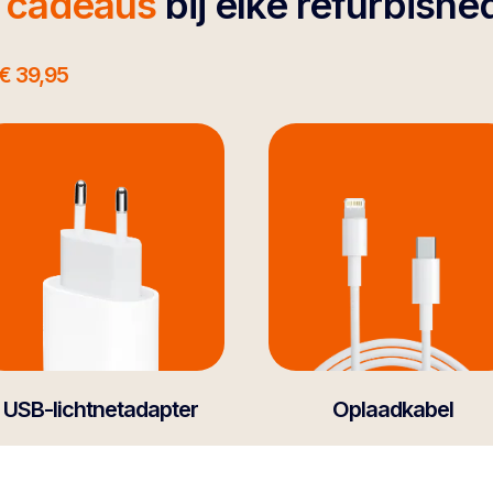
4 cadeaus
bij elke refurbishe
€ 39,95
USB-lichtnetadapter
Oplaadkabel