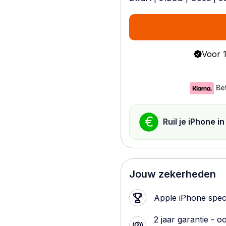
Voor 1
Be
€
Ruil je iPhone i
Jouw zekerheden
Apple iPhone speci
2 jaar garantie - o