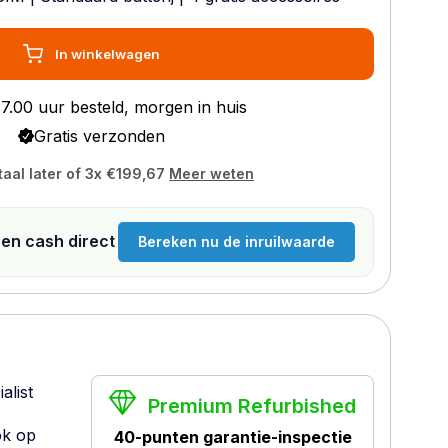
In winkelwagen
7.00 uur besteld, morgen in huis
Gratis verzonden
taal later of 3x
€199,67
Meer weten
n en cash direct
Bereken nu de inruilwaarde
alist
Premium Refurbished
ok op
40-punten garantie-inspectie