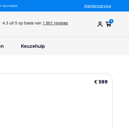
Klantenservice
or duurzaam
0
en
Keuzehulp
€ 599