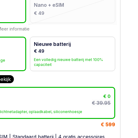
Nano + eSIM
€ 49
eer informatie
Nieuwe batterij
€ 49
Een volledig nieuwe batterij met 100%
age
capaciteit
ekijk
€ 0
€ 39.95
ichtnetadapter, oplaadkabel, siliconenhoesje
€ 599
SIM
|
Standaard batterij
| 4 gratis accessoires