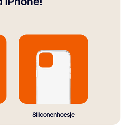
d iPhone!
Siliconenhoesje