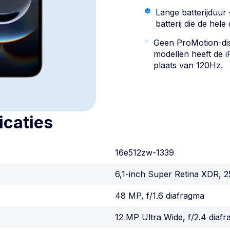
Lange batterijduur
batterij die de hel
Geen ProMotion-disp
modellen heeft de
plaats van 120Hz.
icaties
16e512zw-1339
6,1-inch Super Retina XDR, 2
48 MP, f/1.6 diafragma
12 MP Ultra Wide, f/2.4 diaf