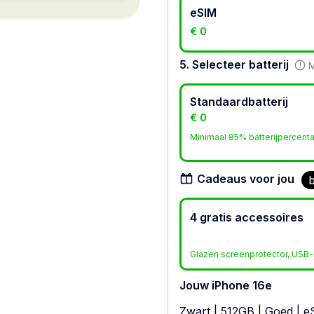
eSIM
€ 0
5. Selecteer batterij
M
Standaardbatterij
€ 0
Minimaal 85% batterijpercent
Cadeaus voor jou
b
4 gratis accessoires
Glazen screenprotector, USB-l
Jouw iPhone 16e
Zwart
|
512GB
|
Goed
|
e