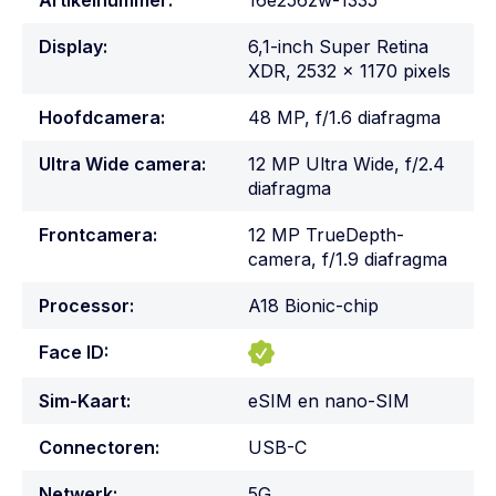
Artikelnummer:
16e256zw-1335
Display:
6,1-inch Super Retina
XDR, 2532 x 1170 pixels
Hoofdcamera:
48 MP, f/1.6 diafragma
Ultra Wide camera:
12 MP Ultra Wide, f/2.4
diafragma
Frontcamera:
12 MP TrueDepth-
camera, f/1.9 diafragma
Processor:
A18 Bionic-chip
Face ID:
Sim-Kaart:
eSIM en nano-SIM
Connectoren:
USB-C
Netwerk:
5G