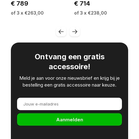
€ 789
€ 714
of 3 x €263,00
of 3 x €238,00
Ontvang een gratis
accessoire!
Meld je aan voor onze nieuwsbrief en krijg bij je
bestelling een gratis accessoire naar keuze.
Aanmelden