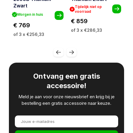
Zwart
Tijdelijk niet op
voorraad
Morgen in huis
€ 859
€
€ 769
of 3 x €286,33
o
of 3 x €256,33
Ontvang een gratis
accessoire!
Meld je aan voor onze nieuwsbrief en krijg bij je
bestelling een gratis accessoire naar keuze.