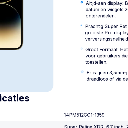
Altijd-aan display: B
datum en widgets z
ontgrendelen.
Prachtig Super Ret
grootste Pro displa
verversingssnelheid
Groot Formaat: Het
voor gebruikers di
toestellen.
Er is geen 3,5mm-p
draadloos of via de
icaties
14PM512GO1-1359
Super Retina XDR, 6.7 inch, 