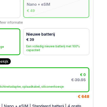
Nano + eSIM
€ 49
eer informatie
Nieuwe batterij
€ 39
Een volledig nieuwe batterij met 100%
age
capaciteit
ekijk
€ 0
€ 39.95
ichtnetadapter, oplaadkabel, siliconenhoesje
€ 648
w
|
Nano + eSIM
|
Standaard batterij
| 4 gratis