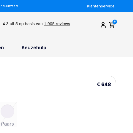
Klantenservice
or duurzaam
0
en
Keuzehulp
€ 648
Paars