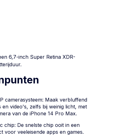
een 6,7-inch Super Retina XDR-
erijduur.
inpunten
MP camerasysteem: Maak verbluffend
 en video's, zelfs bij weinig licht, met
mera van de iPhone 14 Pro Max.
c chip: De snelste chip ooit in een
t voor veeleisende apps en games.