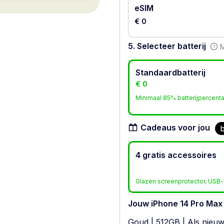
eSIM
€ 0
5. Selecteer batterij
M
Standaardbatterij
€ 0
Minimaal 85% batterijpercent
Cadeaus voor jou
b
4 gratis accessoires
Glazen screenprotector, USB-l
Jouw iPhone 14 Pro Max
Goud
|
512GB
|
Als nieu