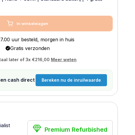
In winkelwagen
7.00 uur besteld, morgen in huis
Gratis verzonden
taal later of 3x
€216,00
Meer weten
n en cash direct
Bereken nu de inruilwaarde
alist
Premium Refurbished