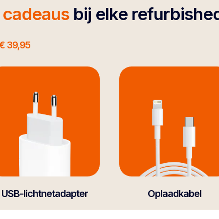
4 cadeaus
bij elke refurbishe
€ 39,95
USB-lichtnetadapter
Oplaadkabel