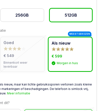
256GB
512GB
atie
MEEST GEKOZEN
Goed
Als nieuw
€ 549
€ 599
Binnenkort weer
Morgen in huis
leverbaar
als nieuw, maar kan lichte gebruikssporen vertonen zoals kleine
 markeringen of beschadigingen. De telefoon is simlock vrij,
ieuw.
Meer informatie
t dit?