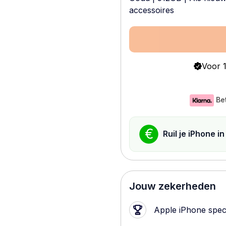
accessoires
Voor 1
Be
€
Ruil je iPhone i
Jouw zekerheden
Apple iPhone speci