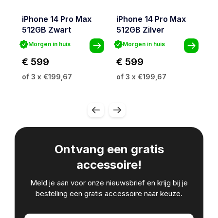
iPhone 14 Pro Max
iPhone 14 Pro Max
i
512GB Zwart
512GB Zilver
5
Morgen in huis
Morgen in huis
€ 599
€ 599
€
of 3 x €199,67
of 3 x €199,67
of
Ontvang een gratis
accessoire!
Meld je aan voor onze nieuwsbrief en krijg bij je
bestelling een gratis accessoire naar keuze.