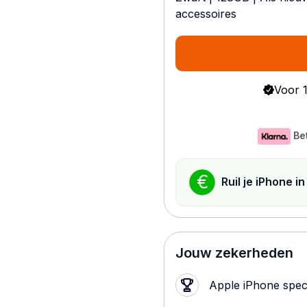
accessoires
Voor 1
Be
€
Ruil je iPhone i
Jouw zekerheden
Apple iPhone speci