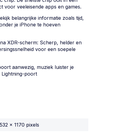
c chip: De snelste chip ooit in een
t voor veeleisende apps en games.
ekijk belangrijke informatie zoals tijd,
onder je iPhone te hoeven
ina XDR-scherm: Scherp, helder en
rsingssnelheid voor een soepele
oort aanwezig, muziek luister je
 Lightning-poort
532 x 1170 pixels