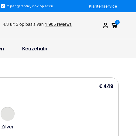
Klantenservice
or duurzaam
0
en
Keuzehulp
€ 449
Zilver