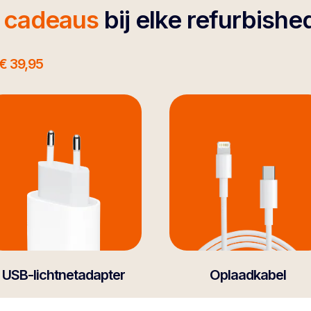
4 cadeaus
bij elke refurbishe
€ 39,95
USB-lichtnetadapter
Oplaadkabel