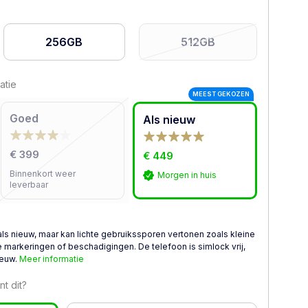
256GB
512GB
atie
MEEST GEKOZEN
Goed
Als nieuw
€ 399
€ 449
Binnenkort weer
Morgen in huis
leverbaar
als nieuw, maar kan lichte gebruikssporen vertonen zoals kleine
 markeringen of beschadigingen. De telefoon is simlock vrij,
ieuw.
Meer informatie
t dit?