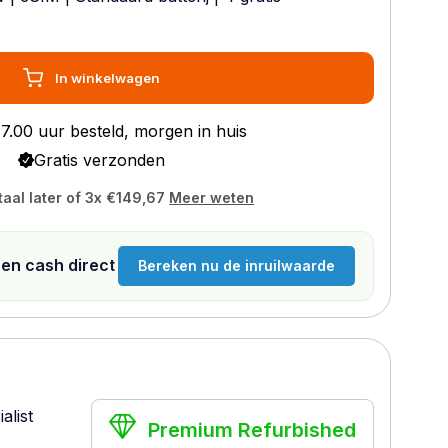
In winkelwagen
7.00 uur besteld, morgen in huis
Gratis verzonden
taal later of 3x
€149,67
Meer weten
n en cash direct
Bereken nu de inruilwaarde
alist
Premium Refurbished