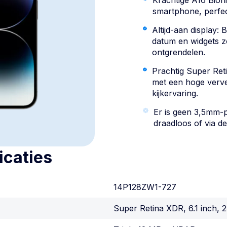
Krachtige A16 Bioni
smartphone, perfec
Altijd-aan display: B
datum en widgets z
ontgrendelen.
Prachtig Super Ret
met een hoge verve
kijkervaring.
Er is geen 3,5mm-p
draadloos of via de
icaties
14P128ZW1-727
Super Retina XDR, 6.1 inch, 2