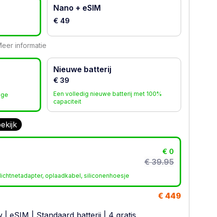
Nano + eSIM
€ 49
eer informatie
Nieuwe batterij
€ 39
Een volledig nieuwe batterij met 100%
age
capaciteit
ekijk
€ 0
€ 39.95
ichtnetadapter, oplaadkabel, siliconenhoesje
€ 449
w
|
eSIM
|
Standaard batterij
| 4 gratis