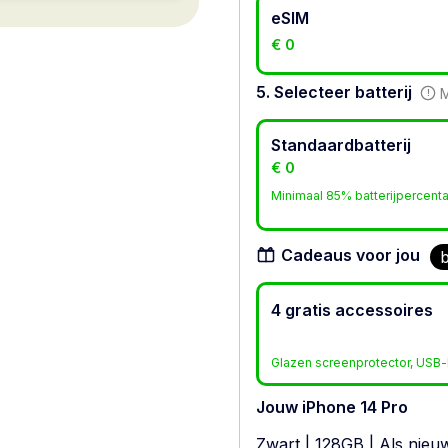
eSIM
€ 0
5. Selecteer batterij
M
Standaardbatterij
€ 0
Minimaal 85% batterijpercent
Cadeaus voor jou
b
4 gratis accessoires
Glazen screenprotector, USB-l
Jouw iPhone 14 Pro
Zwart
|
128GB
|
Als nieu