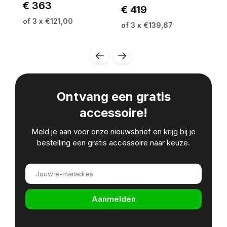
€ 363
€ 419
of
of 3 x €121,00
of 3 x €139,67
Ontvang een gratis
accessoire!
Meld je aan voor onze nieuwsbrief en krijg bij je
bestelling een gratis accessoire naar keuze.
Aanmelden