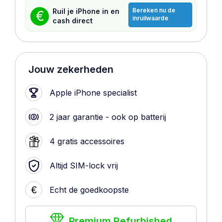
Bereken nu de
Ruil je iPhone in en
€
inruilwaarde
cash direct
Jouw zekerheden
Apple iPhone specialist
2 jaar garantie - ook op batterij
4 gratis accessoires
Altijd SIM-lock vrij
€
Echt de goedkoopste
Premium Refurbished