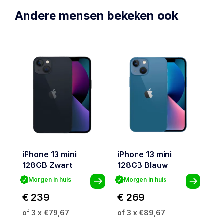
Andere mensen bekeken ook
iPhone 13 mini
iPhone 13 mini
i
128GB Zwart
128GB Blauw
1
Morgen in huis
Morgen in huis
€ 239
€ 269
€
of 3 x €79,67
of 3 x €89,67
of