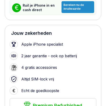
Bereken nu de
Ruil je iPhone in en
€
inruilwaarde
cash direct
Jouw zekerheden
Apple iPhone specialist
2 jaar garantie - ook op batterij
4 gratis accessoires
Altijd SIM-lock vrij
€
Echt de goedkoopste
Premium Refurbished