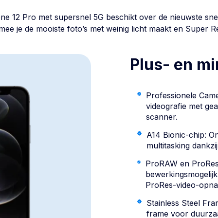
ne 12 Pro
met supersnel 5G beschikt over de nieuwste snel
 je de mooiste foto’s met weinig licht maakt en Super Re
Plus- en m
Professionele Came
videografie met g
scanner.
A14 Bionic-chip: O
multitasking dankzi
ProRAW en ProRes-v
bewerkingsmogelij
ProRes-video-opn
Stainless Steel Fra
frame voor duurzaa