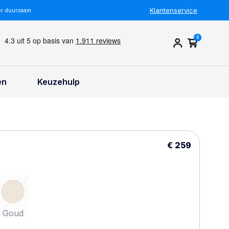
Klantenservice
or duurzaam
0
en
Keuzehulp
€ 259
Goud