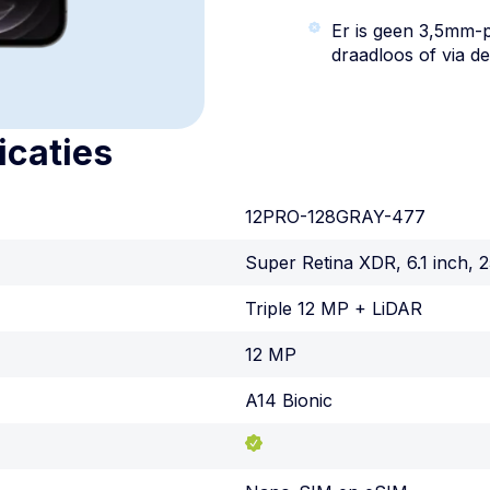
Er is geen 3,5mm-p
draadloos of via de
icaties
12PRO-128GRAY-477
Super Retina XDR, 6.1 inch, 2
Triple 12 MP + LiDAR
12 MP
A14 Bionic