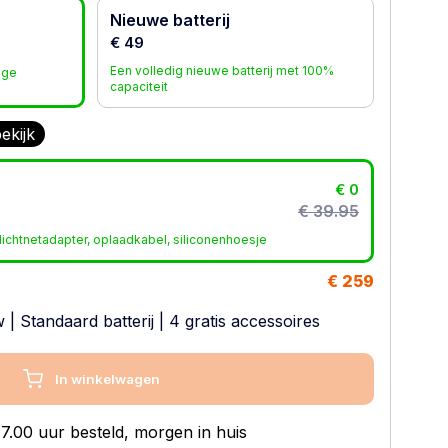
Nieuwe batterij
€ 49
Een volledig nieuwe batterij met 100%
age
capaciteit
ekijk
€ 0
€ 39.95
ichtnetadapter, oplaadkabel, siliconenhoesje
€ 259
w
|
Standaard batterij
| 4 gratis accessoires
In winkelwagen
7.00 uur besteld, morgen in huis