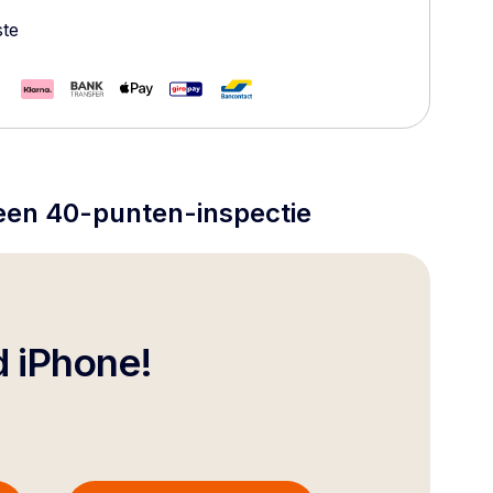
ste
 een 40-punten-inspectie
d iPhone!