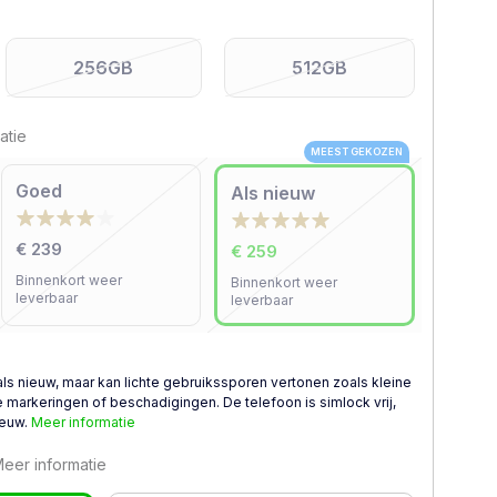
256GB
512GB
atie
MEEST GEKOZEN
Goed
Als nieuw
€ 239
€ 259
Binnenkort weer
Binnenkort weer
leverbaar
leverbaar
als nieuw, maar kan lichte gebruikssporen vertonen zoals kleine
 markeringen of beschadigingen. De telefoon is simlock vrij,
ieuw.
Meer informatie
eer informatie