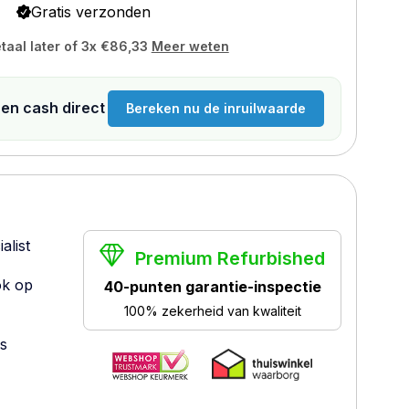
Gratis verzonden
taal later of 3x
€86,33
Meer weten
n en cash direct
Bereken nu de inruilwaarde
alist
Premium Refurbished
ok op
40-punten garantie-inspectie
100% zekerheid van kwaliteit
es