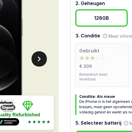
2. Geheugen
128GB
3. Conditie
Meer inform
Gebruikt
€ 209
Binnenkort weer
leverbaar
Conditie: Als nieuw
De iPhone is in het algemeen 
krasjes, maar geen opvallende
volledig getest én werkt als n
uality Refurbished
★★★★★
5. Selecteer batterij
M