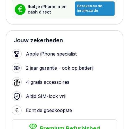
Bereken nu de
Ruil je iPhone in en
€
inruilwaarde
cash direct
Jouw zekerheden
Apple iPhone specialist
2 jaar garantie - ook op batterij
4 gratis accessoires
Altijd SIM-lock vrij
€
Echt de goedkoopste
Premium Refurbished