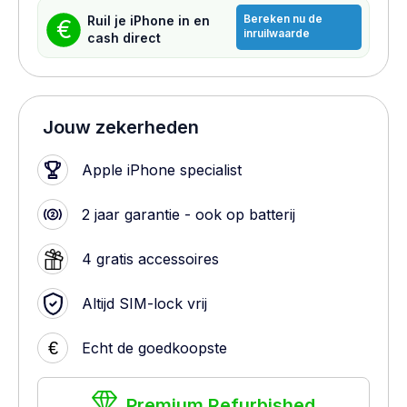
Bereken nu de
Ruil je iPhone in en
€
inruilwaarde
cash direct
Jouw zekerheden
Apple iPhone specialist
2 jaar garantie - ook op batterij
4 gratis accessoires
Altijd SIM-lock vrij
€
Echt de goedkoopste
Premium Refurbished