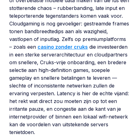
of overbelaste mobiele data maken van die lus een
stotterende chaos – rubberbanding, late input en
teleporterende tegenstanders komen vaak voor.
Cloudgaming is nog gevoeliger: gestreamde frames
tonen bandbreedtedips aan als wazigheid,
vastlopen of inputlag. Zelfs op premiumplatforms
– zoals een
casino zonder cruks
die investeerden
in een sterke serverarchitectuur en cloudpartners
om snellere, Cruks-vrije onboarding, een bredere
selectie aan high-definition games, soepele
gameplay en snellere betalingen te leveren —
slechte of inconsistente netwerken zullen de
ervaring verpesten. Latency is hier de echte vijand:
het rekt wat direct zou moeten zijn op tot een
irritante pauze, en congestie aan de kant van je
internetprovider of binnen een lokaal wifi-netwerk
kan de voordelen van uitstekende servers
tenietdoen.