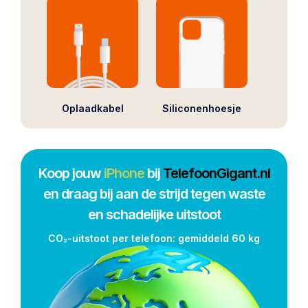
Oplaadkabel
Siliconenhoesje
Koop jouw
iPhone
bij
TelefoonGigant.nl
en draag bij aan de strijd tegen waste
en schadelijke uitstoot
CO₂-uitstoot per telefoon: gemiddeld 60 kg