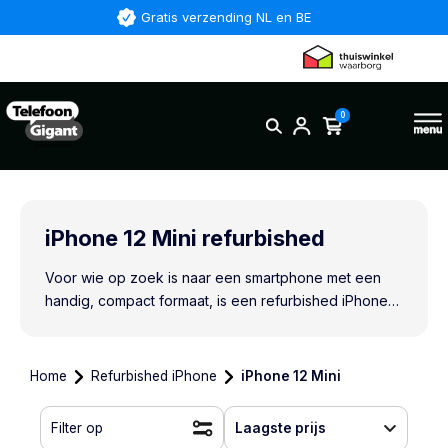
Gratis verzending NL en BE
0
iPhone 12 Mini refurbished
Voor wie op zoek is naar een smartphone met een
handig, compact formaat, is een refurbished iPhone
12 Mini ideaal! Bij TelefoonGigant.nl koop je een
toestel van hoge kwaliteit dat perfect functioneert.
Elke iPhone 12 Mini is door ons nagekeken, hersteld
Home
Refurbished iPhone
iPhone 12 Mini
en schoongemaakt. Je koopt bij ons dit kleinere
model van de iPhone 12 tegen een aanzienlijk lagere
Filter op
Laagste prijs
prijs dan een nieuw toestel en wanneer je voor 18:00