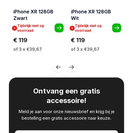
iPhone XR 128GB
iPhone XR 128GB
i
Zwart
Wit
B
Tijdelijk niet op
Tijdelijk niet op
voorraad
voorraad
€ 119
€ 119
€
of 3 x €39,67
of 3 x €39,67
of
Ontvang een gratis
accessoire!
Meld je aan voor onze nieuwsbrief en krijg bij je
bestelling een gratis accessoire naar keuze.